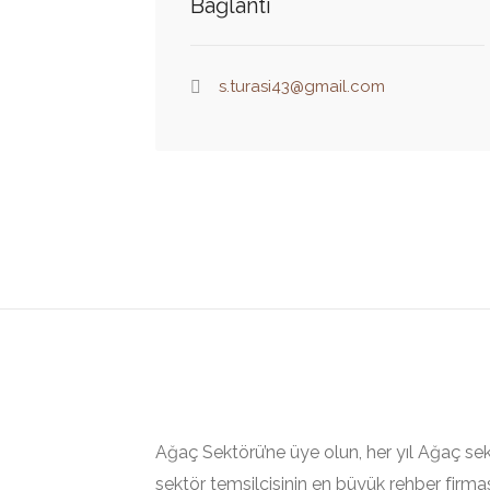
Bağlantı
s.turasi43@gmail.com
Ağaç Sektörü’ne üye olun, her yıl Ağaç sek
sektör temsilcisinin en büyük rehber firması