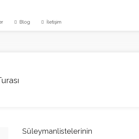
er
Blog
İletişim
urası
Süleymanlistelerinin