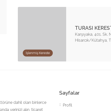
TURASI KERES
Karşıyaka, 401. Sk. 
Hisarcık/Kütahya, T
İşlenmiş Kereste
Sayfalar
törüne dahil olan binlerce
Profil
nda yerinizi alın, ticaret