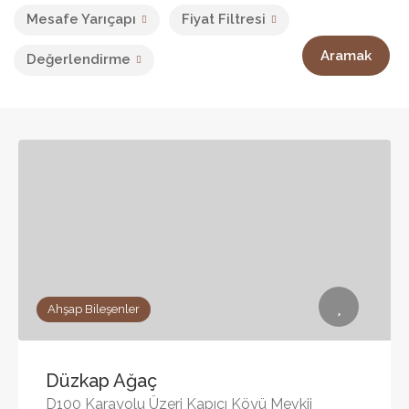
Mesafe Yarıçapı
Fiyat Filtresi
Aramak
Değerlendirme
Ahşap Bileşenler
Düzkap Ağaç
D100 Karayolu Üzeri Kapıcı Köyü Mevkii