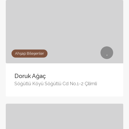
Ahşap Bileşenler
Doruk Ağaç
Söğütlü Köyü Söğütlü Cd No.1-2 Çilimli