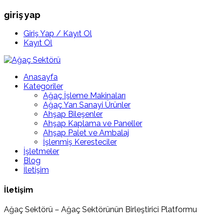
giriş yap
Giriş Yap / Kayıt Ol
Kayıt Ol
Anasayfa
Kategoriler
Ağaç İşleme Makinaları
Ağaç Yan Sanayi Ürünler
Ahşap Bileşenler
Ahşap Kaplama ve Paneller
Ahşap Palet ve Ambalaj
İşlenmiş Keresteciler
İşletmeler
Blog
İletişim
İletişim
Ağaç Sektörü – Ağaç Sektörünün Birleştirici Platformu