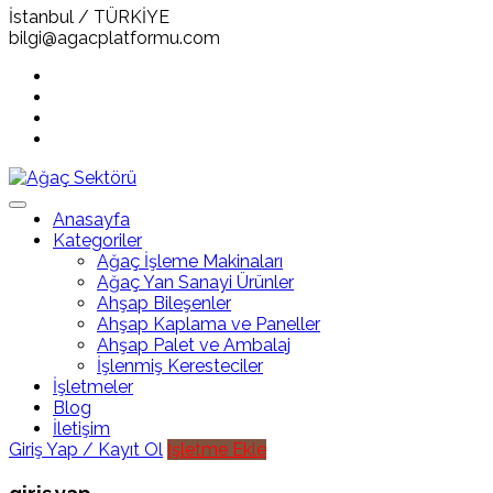
İstanbul / TÜRKİYE
bilgi@agacplatformu.com
Anasayfa
Kategoriler
Ağaç İşleme Makinaları
Ağaç Yan Sanayi Ürünler
Ahşap Bileşenler
Ahşap Kaplama ve Paneller
Ahşap Palet ve Ambalaj
İşlenmiş Keresteciler
İşletmeler
Blog
İletişim
Giriş Yap / Kayıt Ol
İşletme Ekle
giriş yap