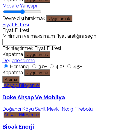
Mesafe Yarıçapı
Devre dışı bırakmak
Uygulamak
Fiyat Filtresi
Fiyat Filtresi
Minimum ve maksimum fiyat aralığını seçin
Etkinleştirmek Fiyat Filtresi
Kapatma
Uygulamak
Değerlendirme
Herhangi
3.0+
4.0+
4.5+
Kapatma
Uygulamak
Arama
Ahşap Bileşenler
Doke Ahşap Ve Mobilya
Doğancı Köyü Sahil Mevkii No: 9 Tirebolu
Ahşap Bileşenler
Bioak Enerji