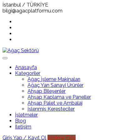
İstanbul / TÜRKİYE
bilgi@agacplatformu.com
Anasayfa
Kategoriler
Ağaç İşleme Makinaları
Ağaç Yan Sanayi Ürünler
Ahşap Bileşenler
Ahşap Kaplama ve Paneller
Ahşap Palet ve Ambalaj
İşlenmiş Keresteciler
İşletmeler
Blog
İletişim
Giriş Yap / Kayıt Ol
İşletme Ekle