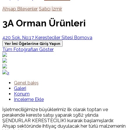
Ahşap Bileşenler
Satıcı
İzmir
3A Orman Ürünleri
420 Sok. No:17 Keresteciler Sitesi Bornova
Yer İmi Öğelerine Giriş Yapın
Tüm Fotoğrafları Göster
>
Genel bakış
Galeri
Konum
İnceleme Ekle
İşletmeciliğimize büyüklerimiz ilk olarak toptan ve
perakende kereste satışı yaparak 1982 yılında
ŞENDURLAR KERESTECİLİK’i kurarak başlamışlardır.
Ahşap sektöründe ihtiyaç duyulacak her türlü malzemenin