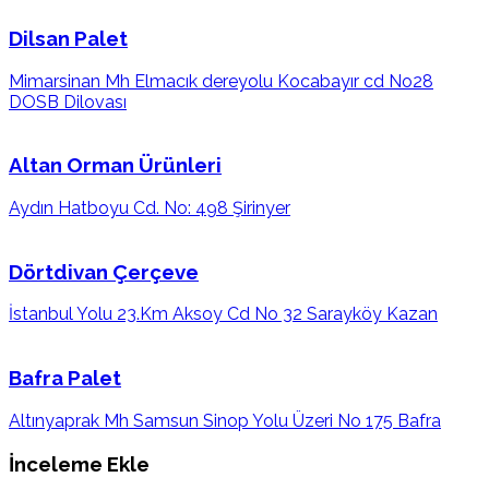
Dilsan Palet
Mimarsinan Mh Elmacık dereyolu Kocabayır cd No28
DOSB Dilovası
Altan Orman Ürünleri
Aydın Hatboyu Cd. No: 498 Şirinyer
Dörtdivan Çerçeve
İstanbul Yolu 23.Km Aksoy Cd No 32 Sarayköy Kazan
Bafra Palet
Altınyaprak Mh Samsun Sinop Yolu Üzeri No 175 Bafra
İnceleme Ekle