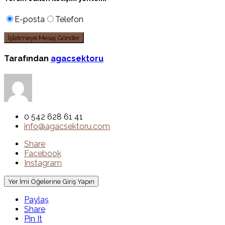
E-posta
Telefon
Tarafından
agacsektoru
0 542 628 61 41
info@agacsektoru.com
Share
Facebook
Instagram
Yer İmi Öğelerine Giriş Yapın
Paylaş
Share
Pin It