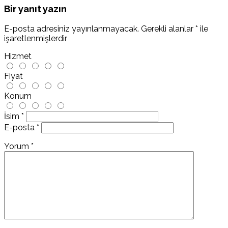
Bir yanıt yazın
E-posta adresiniz yayınlanmayacak.
Gerekli alanlar
*
ile
işaretlenmişlerdir
Hizmet
Fiyat
Konum
İsim
*
E-posta
*
Yorum
*