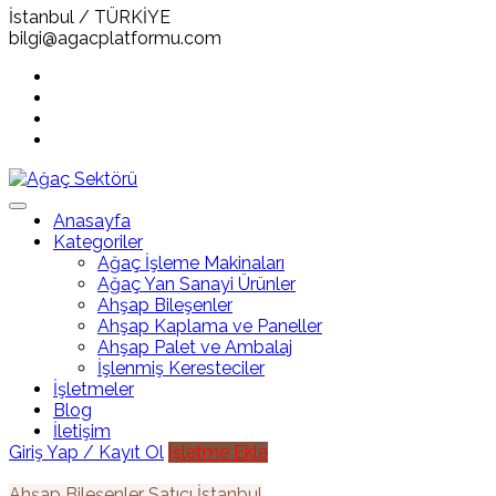
İstanbul / TÜRKİYE
bilgi@agacplatformu.com
Anasayfa
Kategoriler
Ağaç İşleme Makinaları
Ağaç Yan Sanayi Ürünler
Ahşap Bileşenler
Ahşap Kaplama ve Paneller
Ahşap Palet ve Ambalaj
İşlenmiş Keresteciler
İşletmeler
Blog
İletişim
Giriş Yap / Kayıt Ol
İşletme Ekle
Ahşap Bileşenler
Satıcı
İstanbul