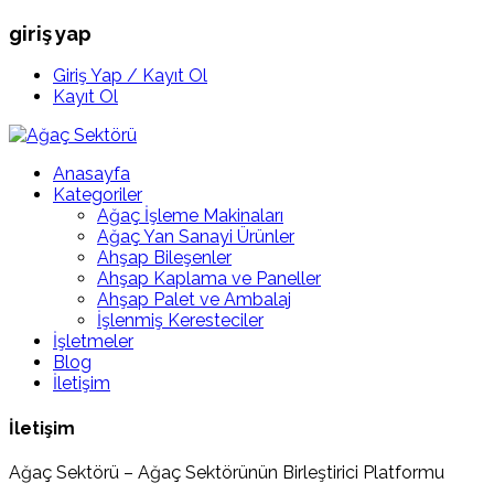
giriş yap
Giriş Yap / Kayıt Ol
Kayıt Ol
Anasayfa
Kategoriler
Ağaç İşleme Makinaları
Ağaç Yan Sanayi Ürünler
Ahşap Bileşenler
Ahşap Kaplama ve Paneller
Ahşap Palet ve Ambalaj
İşlenmiş Keresteciler
İşletmeler
Blog
İletişim
İletişim
Ağaç Sektörü – Ağaç Sektörünün Birleştirici Platformu