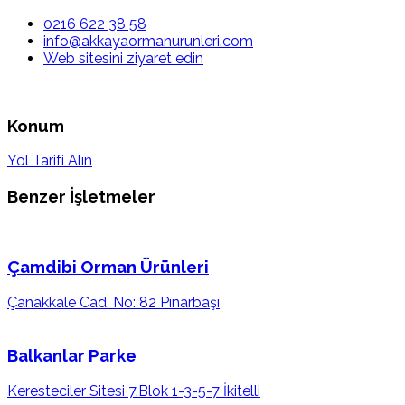
0216 622 38 58
info@akkayaormanurunleri.com
Web sitesini ziyaret edin
Konum
Yol Tarifi Alın
Benzer İşletmeler
Çamdibi Orman Ürünleri
Çanakkale Cad. No: 82 Pınarbaşı
Balkanlar Parke
Keresteciler Sitesi 7.Blok 1-3-5-7 İkitelli