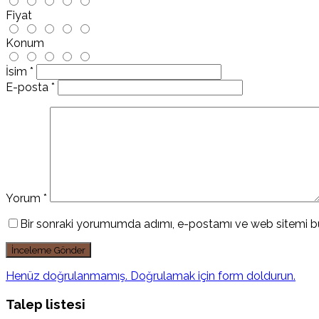
Fiyat
Konum
İsim
*
E-posta
*
Yorum
*
Bir sonraki yorumumda adımı, e-postamı ve web sitemi bu
Henüz doğrulanmamış. Doğrulamak için form doldurun.
Talep listesi