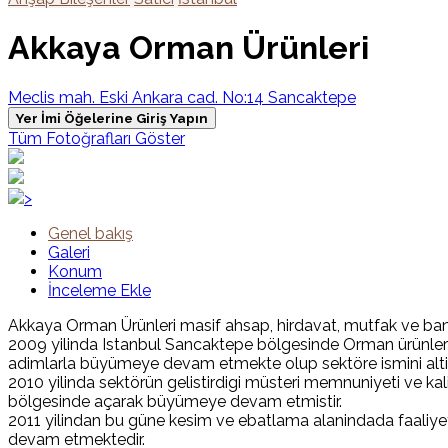
Akkaya Orman Ürünleri
Meclis mah. Eski Ankara cad. No:14 Sancaktepe
Yer İmi Öğelerine Giriş Yapın
Tüm Fotoğrafları Göster
>
Genel bakış
Galeri
Konum
İnceleme Ekle
Akkaya Orman Ürünleri masif ahsap, hirdavat, mutfak ve bany
2009 yilinda Istanbul Sancaktepe bölgesinde Orman ürünleri
adimlarla büyümeye devam etmekte olup sektöre ismini altin
2010 yilinda sektörün gelistirdigi müsteri memnuniyeti ve ka
bölgesinde açarak büyümeye devam etmistir.
2011 yilindan bu güne kesim ve ebatlama alanindada faaliyet
devam etmektedir.