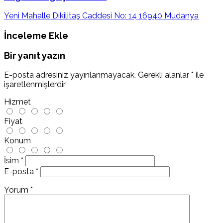
Yeni Mahalle Dikilitaş Caddesi No: 14 16940 Mudanya
İnceleme Ekle
Bir yanıt yazın
E-posta adresiniz yayınlanmayacak.
Gerekli alanlar
*
ile
işaretlenmişlerdir
Hizmet
Fiyat
Konum
İsim
*
E-posta
*
Yorum
*