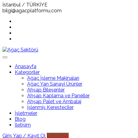
İstanbul / TÜRKİYE
bilgi@agacplatformu.com
Anasayfa
Kategoriler
Ağaç İşleme Makinaları
Ağaç Yan Sanayi Ürünler
Ahşap Bileşenler
Ahşap Kaplama ve Paneller
Ahşap Palet ve Ambalaj
İşlenmiş Keresteciler
İşletmeler
Blog
İletişim
Giriş Yap / Kayıt Ol
Liste Ekle