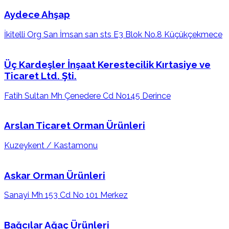
Aydece Ahşap
İkitelli Org San İmsan san sts E3 Blok No.8 Küçükçekmece
Üç Kardeşler İnşaat Kerestecilik Kırtasiye ve
Ticaret Ltd. Şti.
Fatih Sultan Mh Çenedere Cd No145 Derince
Arslan Ticaret Orman Ürünleri
Kuzeykent / Kastamonu
Askar Orman Ürünleri
Sanayi Mh 153 Cd No 101 Merkez
Bağcılar Ağaç Ürünleri