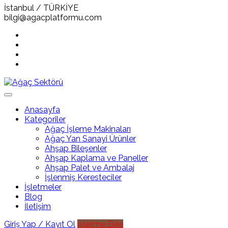
İstanbul / TÜRKİYE
bilgi@agacplatformu.com
Anasayfa
Kategoriler
Ağaç İşleme Makinaları
Ağaç Yan Sanayi Ürünler
Ahşap Bileşenler
Ahşap Kaplama ve Paneller
Ahşap Palet ve Ambalaj
İşlenmiş Keresteciler
İşletmeler
Blog
İletişim
Giriş Yap / Kayıt Ol
İşletme Ekle