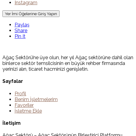
Instagram
Yer İmi Öğelerine Giriş Yapın
Paylaş
Share
Pin It
Ağaç Sektörü’ne üye olun, her yıl Ağaç sektörüne dahil olan
binlerce sektör temsilcisinin en büyük rehber firmasında
yerinizi alın, ticaret hacminizi genişletin.
Sayfalar
Profil
Benim İşletmelerim
Favoriler
İşletme Ekle
İletişim
Ağaç Sektörü – Ağaç Sektörünün Birleştirici Platformu