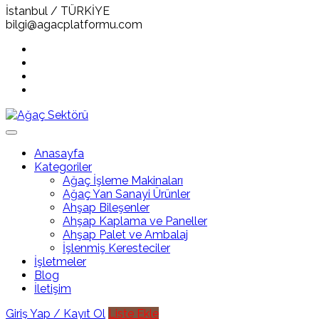
İstanbul / TÜRKİYE
bilgi@agacplatformu.com
Anasayfa
Kategoriler
Ağaç İşleme Makinaları
Ağaç Yan Sanayi Ürünler
Ahşap Bileşenler
Ahşap Kaplama ve Paneller
Ahşap Palet ve Ambalaj
İşlenmiş Keresteciler
İşletmeler
Blog
İletişim
Giriş Yap / Kayıt Ol
Liste Ekle