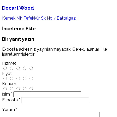
Docart Wood
Kernek Mh Tefekkür Sk No.7 Battalgazi
İnceleme Ekle
Bir yanıt yazın
E-posta adresiniz yayınlanmayacak.
Gerekli alanlar
*
ile
işaretlenmişlerdir
Hizmet
Fiyat
Konum
İsim
*
E-posta
*
Yorum
*