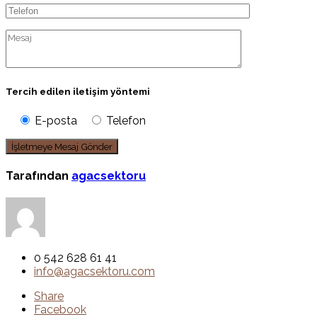
Tercih edilen iletişim yöntemi
E-posta
Telefon
Tarafından
agacsektoru
0 542 628 61 41
info@agacsektoru.com
Share
Facebook