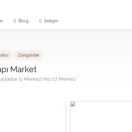
er
Blog
İletişim
atıcı
Zonguldak
apı Market
paydınlar İş Merkezi No 27 Merkez