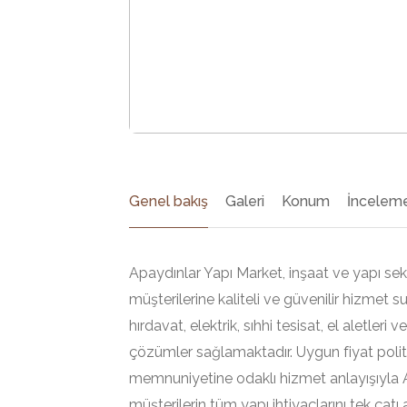
Genel bakış
Galeri
Konum
İnceleme
Apaydınlar Yapı Market, inşaat ve yapı se
müşterilerine kaliteli ve güvenilir hizmet s
hırdavat, elektrik, sıhhi tesisat, el aletler
çözümler sağlamaktadır. Uygun fiyat politi
memnuniyetine odaklı hizmet anlayışıyla 
müşterilerin tüm yapı ihtiyaçlarını tek çatı 