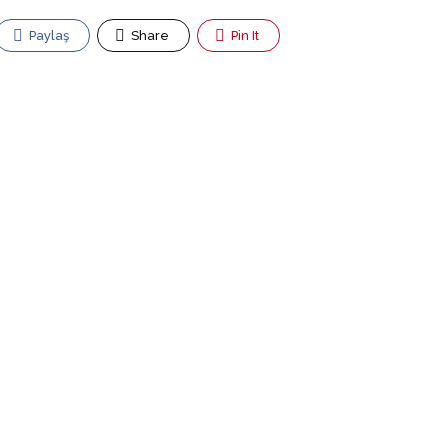
Paylaş
Share
Pin It