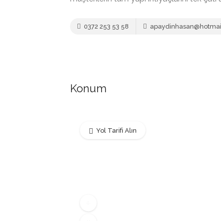
0372 253 53 58
apaydinhasan@hotmai
Konum
Yol Tarifi Alın