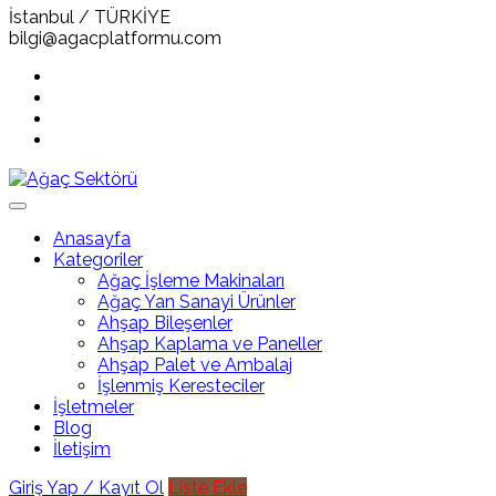
İstanbul / TÜRKİYE
bilgi@agacplatformu.com
Anasayfa
Kategoriler
Ağaç İşleme Makinaları
Ağaç Yan Sanayi Ürünler
Ahşap Bileşenler
Ahşap Kaplama ve Paneller
Ahşap Palet ve Ambalaj
İşlenmiş Keresteciler
İşletmeler
Blog
İletişim
Giriş Yap / Kayıt Ol
Liste Ekle