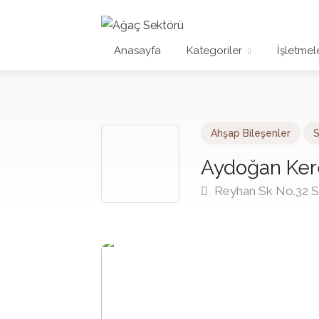
Anasayfa
Kategoriler
İşletmel
Ahşap Bileşenler
S
Aydoğan Ker
Reyhan Sk No.32 Si