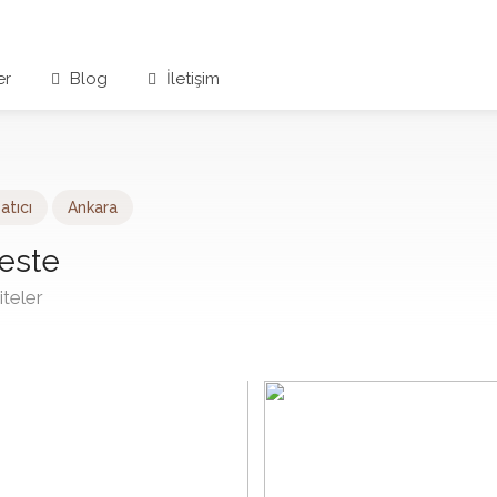
er
Blog
İletişim
atıcı
Ankara
este
teler