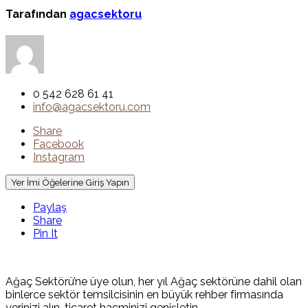
Tarafından
agacsektoru
0 542 628 61 41
info@agacsektoru.com
Share
Facebook
Instagram
Yer İmi Öğelerine Giriş Yapın
Paylaş
Share
Pin It
Ağaç Sektörü’ne üye olun, her yıl Ağaç sektörüne dahil olan
binlerce sektör temsilcisinin en büyük rehber firmasında
yerinizi alın, ticaret hacminizi genişletin.