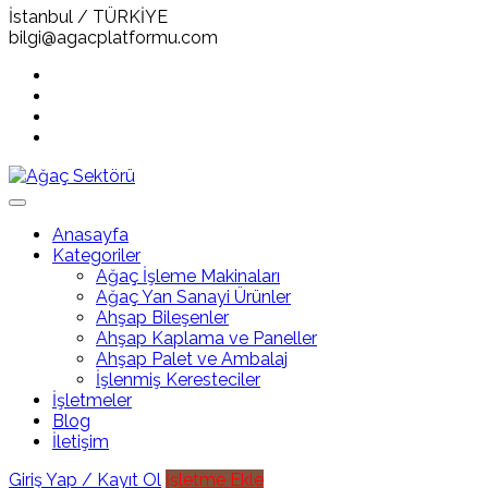
İstanbul / TÜRKİYE
bilgi@agacplatformu.com
Anasayfa
Kategoriler
Ağaç İşleme Makinaları
Ağaç Yan Sanayi Ürünler
Ahşap Bileşenler
Ahşap Kaplama ve Paneller
Ahşap Palet ve Ambalaj
İşlenmiş Keresteciler
İşletmeler
Blog
İletişim
Giriş Yap / Kayıt Ol
İşletme Ekle