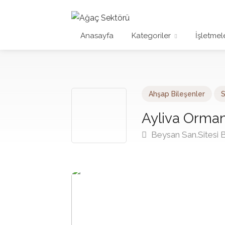
Anasayfa
Kategoriler
İşletmel
Ahşap Bileşenler
S
Ayliva Orman
Beysan San.Sitesi B