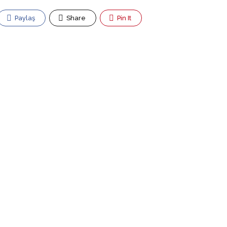
Paylaş
Share
Pin It