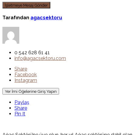
Tarafından
agacsektoru
0 542 628 61 41
info@agacsektoru.com
Share
Facebook
Instagram
Yer İmi Öğelerine Giriş Yapın
Paylaş
Share
Pin It
Ağaç Sektörü’ne üye olun, her yıl Ağaç sektörüne dahil olan