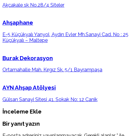
Akçakale sk No.28/4 Siteler
Ahşaphane
E-5 Küçükyalı Yanyol, Aydın Evler Mh.Sanayi Cad. No : 25
Küçükyalı – Maltepe
Burak Dekorasyon
Ortamahalle Mah. Kırgız Sk. 5/1 Bayrampaşa
AYN Ahşap Atölyesi
Gülsan Sanayi Sitesi 41. Sokak No: 12 Canik
İnceleme Ekle
Bir yanıt yazın
E-posta adresiniz yayınlanmayacak.
Gerekli alanlar
*
ile