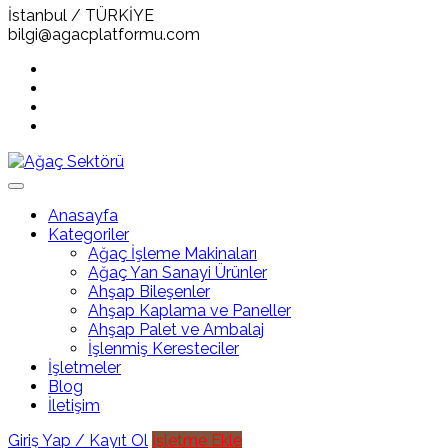
İstanbul / TÜRKİYE
bilgi@agacplatformu.com
Anasayfa
Kategoriler
Ağaç İşleme Makinaları
Ağaç Yan Sanayi Ürünler
Ahşap Bileşenler
Ahşap Kaplama ve Paneller
Ahşap Palet ve Ambalaj
İşlenmiş Keresteciler
İşletmeler
Blog
İletişim
Giriş Yap / Kayıt Ol
İşletme Ekle