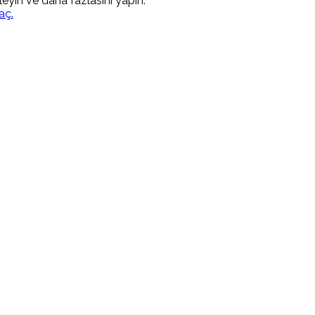
kleyin ve daha fazlasını yapın.
aç.