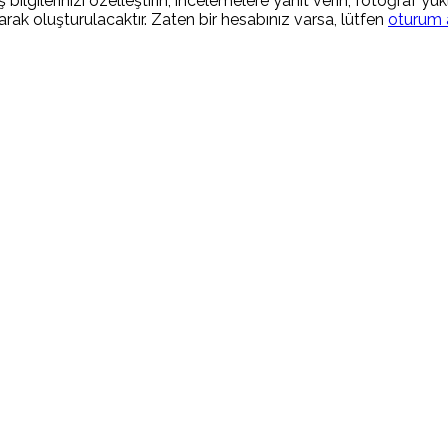
 bilgilerinizi özelleştirin, incelemelere yanıt verin, fotoğraf yü
rak oluşturulacaktır. Zaten bir hesabınız varsa, lütfen
oturum 