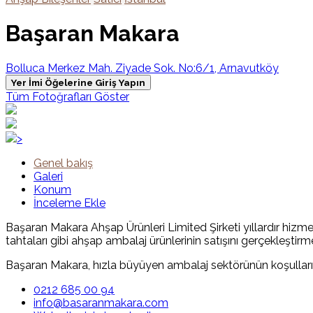
Başaran Makara
Bolluca Merkez Mah. Ziyade Sok. No:6/1, Arnavutköy
Yer İmi Öğelerine Giriş Yapın
Tüm Fotoğrafları Göster
>
Genel bakış
Galeri
Konum
İnceleme Ekle
Başaran Makara Ahşap Ürünleri Limited Şirketi yıllardır hizm
tahtaları gibi ahşap ambalaj ürünlerinin satışını gerçekleş
Başaran Makara, hızla büyüyen ambalaj sektörünün koşullarına 
0212 685 00 94
info@basaranmakara.com