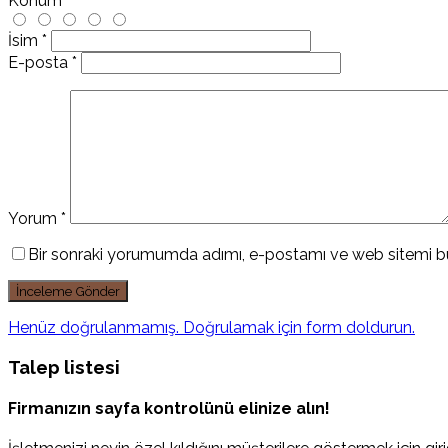
Konum
İsim
*
E-posta
*
Yorum
*
Bir sonraki yorumumda adımı, e-postamı ve web sitemi bu
Henüz doğrulanmamış. Doğrulamak için form doldurun.
Talep listesi
Firmanızın sayfa kontrolünü elinize alın!