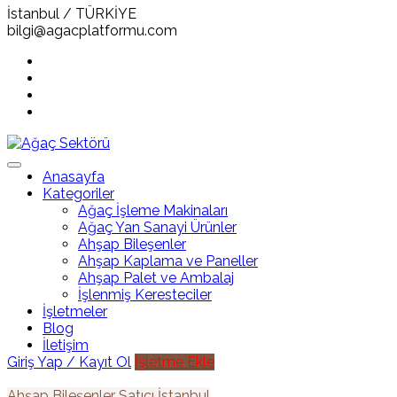
İstanbul / TÜRKİYE
bilgi@agacplatformu.com
Anasayfa
Kategoriler
Ağaç İşleme Makinaları
Ağaç Yan Sanayi Ürünler
Ahşap Bileşenler
Ahşap Kaplama ve Paneller
Ahşap Palet ve Ambalaj
İşlenmiş Keresteciler
İşletmeler
Blog
İletişim
Giriş Yap / Kayıt Ol
İşletme Ekle
Ahşap Bileşenler
Satıcı
İstanbul