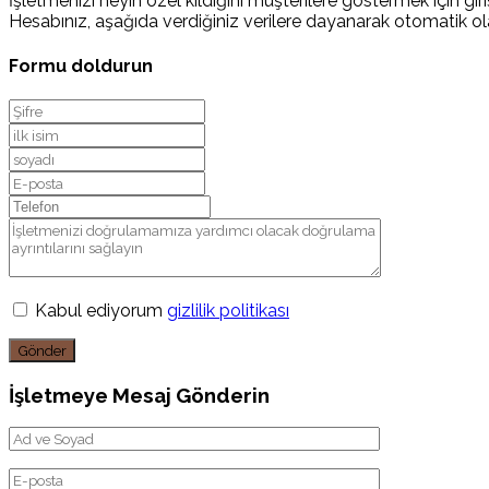
İşletmenizi neyin özel kıldığını müşterilere göstermek için giriş
Hesabınız, aşağıda verdiğiniz verilere dayanarak otomatik ola
Formu doldurun
Kabul ediyorum
gizlilik politikası
Gönder
İşletmeye Mesaj Gönderin