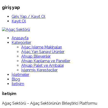
giriş yap
Giriş Yap / Kayıt Ol
Kayıt Ol
Anasayfa
Kategoriler
Ağaç İşleme Makinaları
Ağaç Yan Sanayi Ürünler
Ahşap Bileşenler
Ahşap Kaplama ve Paneller
Ahşap Palet ve Ambalaj
İşlenmiş Keresteciler
İşletmeler
Blog
İletişim
İletişim
Ağaç Sektörü – Ağaç Sektörünün Birleştirici Platformu