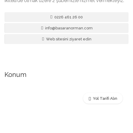
İkitelli’de olmak üzere 2 şubemizle hizmet vermekteyiz.
0226 461 26 00
info@basaranorman.com
Web sitesini ziyaret edin
Konum
Yol Tarifi Alın