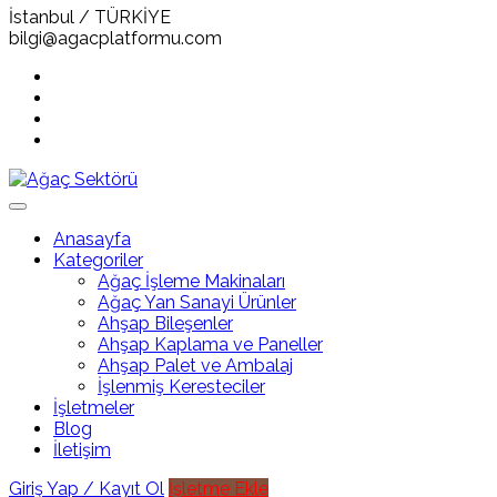
İstanbul / TÜRKİYE
bilgi@agacplatformu.com
Anasayfa
Kategoriler
Ağaç İşleme Makinaları
Ağaç Yan Sanayi Ürünler
Ahşap Bileşenler
Ahşap Kaplama ve Paneller
Ahşap Palet ve Ambalaj
İşlenmiş Keresteciler
İşletmeler
Blog
İletişim
Giriş Yap / Kayıt Ol
İşletme Ekle