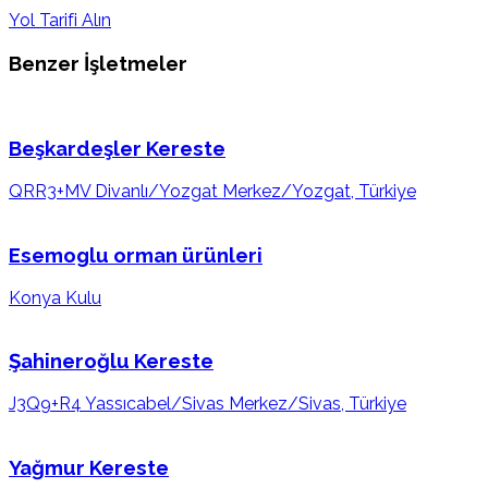
Yol Tarifi Alın
Benzer İşletmeler
Beşkardeşler Kereste
QRR3+MV Divanlı/Yozgat Merkez/Yozgat, Türkiye
Esemoglu orman ürünleri
Konya Kulu
Şahineroğlu Kereste
J3Q9+R4 Yassıcabel/Sivas Merkez/Sivas, Türkiye
Yağmur Kereste