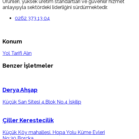
Ürünleri, yüksek üretim standartları ve güvenilir hizmet
anlayışıyla sektördeki liderliğini sürdürmektedir.
0262 373 13 04
Konum
Yol Tarifi Alın
Benzer İşletmeler
Derya Ahşap
Küçük San Sitesi 4.Blok No.4 İskilip
Çiller Kerestecilik
Küçük Köy mahallesi. Hopa Yolu Küme Evleri
No:30 Borçka