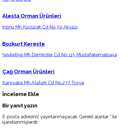
Alesta Orman Ürünleri
İnönü Mh Küçücek Cd No 50 Akyazı
Bozkurt Kereste
Şevketiye Mh Demirciler Cd No 115 Mustafakemalpaşa
Çağ Orman Ürünleri
Karşıyaka Mh Atatürk Cd No.237 Tosya
İnceleme Ekle
Bir yanıt yazın
E-posta adresiniz yayınlanmayacak.
Gerekli alanlar
*
ile
işaretlenmişlerdir