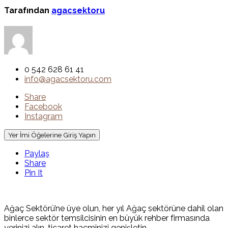
Tarafından
agacsektoru
0 542 628 61 41
info@agacsektoru.com
Share
Facebook
Instagram
Yer İmi Öğelerine Giriş Yapın
Paylaş
Share
Pin It
Ağaç Sektörü’ne üye olun, her yıl Ağaç sektörüne dahil olan
binlerce sektör temsilcisinin en büyük rehber firmasında
yerinizi alın, ticaret hacminizi genişletin.