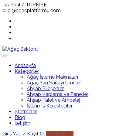
İstanbul / TÜRKİYE
bilgi@agacplatformu.com
Anasayfa
Kategoriler
Ağaç İşleme Makinaları
Ağaç Yan Sanayi Ürünler
Ahşap Bileşenler
Ahşap Kaplama ve Paneller
Ahşap Palet ve Ambalaj
İşlenmiş Keresteciler
İşletmeler
Blog
İletişim
Giriş Yap / Kayıt Ol
İşletme Ekle