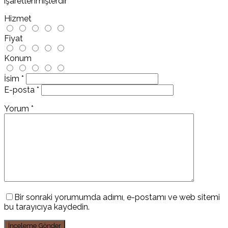
işaretlenmişlerdir
Hizmet
Fiyat
Konum
İsim
*
E-posta
*
Yorum
*
Bir sonraki yorumumda adımı, e-postamı ve web sitemi
bu tarayıcıya kaydedin.