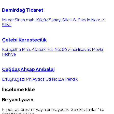
Demirdağ Ticaret
Mimar Sinan mah. Küçük Sanayi Sitesi 8. Cadde No:11 /
Silivri
Çelebi Kerestecilik
Karaçulha Mah. Atatürk Bul. No: 60 Zincirlikavak Mevkii
Fethiye
Çağdaş Ahşap Ambalaj
Ertuğrulgazi Mh Aydos Cd No.115 Pendik
İnceleme Ekle
Bir yanıt yazın
E-posta adresiniz yayınlanmayacak.
Gerekli alanlar
*
ile