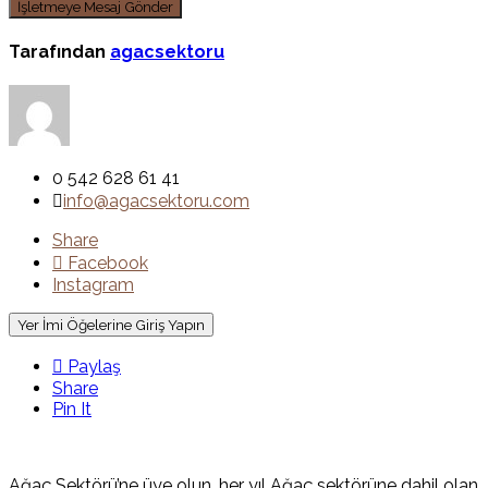
Tarafından
agacsektoru
0 542 628 61 41
info@agacsektoru.com
Share
Facebook
Instagram
Yer İmi Öğelerine Giriş Yapın
Paylaş
Share
Pin It
Ağaç Sektörü’ne üye olun, her yıl Ağaç sektörüne dahil olan