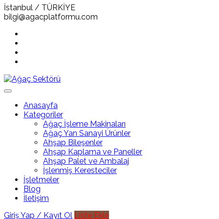
İstanbul / TÜRKİYE
bilgi@agacplatformu.com
Anasayfa
Kategoriler
Ağaç İşleme Makinaları
Ağaç Yan Sanayi Ürünler
Ahşap Bileşenler
Ahşap Kaplama ve Paneller
Ahşap Palet ve Ambalaj
İşlenmiş Keresteciler
İşletmeler
Blog
İletişim
Giriş Yap / Kayıt Ol
Liste Ekle