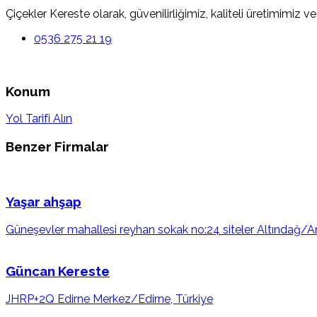
Çiçekler Kereste olarak, güvenilirliğimiz, kaliteli üretimimi
0536 275 21 19
Konum
Yol Tarifi Alın
Benzer Firmalar
Yaşar ahşap
Güneşevler mahallesi reyhan sokak no:24 siteler Altındağ/A
Güncan Kereste
JHRP+2Q Edirne Merkez/Edirne, Türkiye