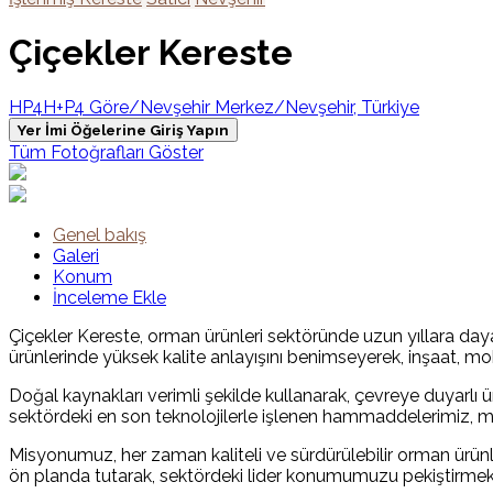
Çiçekler Kereste
HP4H+P4 Göre/Nevşehir Merkez/Nevşehir, Türkiye
Yer İmi Öğelerine Giriş Yapın
Tüm Fotoğrafları Göster
Genel bakış
Galeri
Konum
İnceleme Ekle
Çiçekler Kereste, orman ürünleri sektöründe uzun yıllara daya
ürünlerinde yüksek kalite anlayışını benimseyerek, inşaat, mo
Doğal kaynakları verimli şekilde kullanarak, çevreye duyarlı üre
sektördeki en son teknolojilerle işlenen hammaddelerimiz, mü
Misyonumuz, her zaman kaliteli ve sürdürülebilir orman ürünle
ön planda tutarak, sektördeki lider konumumuzu pekiştirmekt