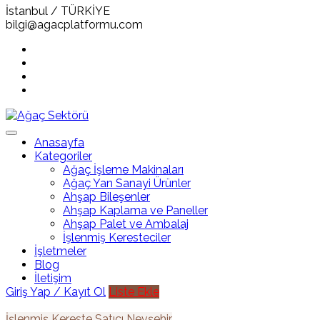
İstanbul / TÜRKİYE
bilgi@agacplatformu.com
Anasayfa
Kategoriler
Ağaç İşleme Makinaları
Ağaç Yan Sanayi Ürünler
Ahşap Bileşenler
Ahşap Kaplama ve Paneller
Ahşap Palet ve Ambalaj
İşlenmiş Keresteciler
İşletmeler
Blog
İletişim
Giriş Yap / Kayıt Ol
Liste Ekle
İşlenmiş Kereste
Satıcı
Nevşehir