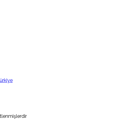
ürkiye
etlenmişlerdir