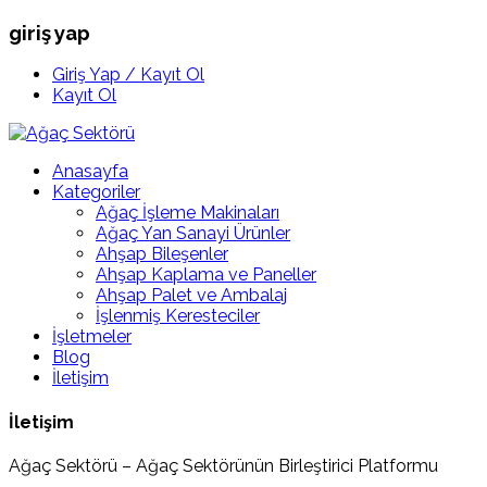
giriş yap
Giriş Yap / Kayıt Ol
Kayıt Ol
Anasayfa
Kategoriler
Ağaç İşleme Makinaları
Ağaç Yan Sanayi Ürünler
Ahşap Bileşenler
Ahşap Kaplama ve Paneller
Ahşap Palet ve Ambalaj
İşlenmiş Keresteciler
İşletmeler
Blog
İletişim
İletişim
Ağaç Sektörü – Ağaç Sektörünün Birleştirici Platformu