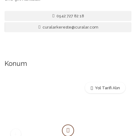
0542 727 82 18
curalarkereste@curalar.com
Konum
Yol Tarifi Alın