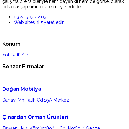
çalışma prensipleriyle hem dayanıklı hem de görsel olarak
çekici ahşap ürünler üretmeyi hedefler.
0322 503 22 03
Web sitesini ziyaret edin
Konum
Yol Tarifi Alın
Benzer Firmalar
Doğan Mobilya
Sanayi Mh Fatih Cd 19A Merkez
Çınardan Orman Ürünleri
Tavşanlı Mh. Kömürcüoğlu Cd. No:60 / Gebze