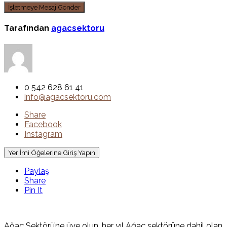
Tarafından
agacsektoru
0 542 628 61 41
info@agacsektoru.com
Share
Facebook
Instagram
Yer İmi Öğelerine Giriş Yapın
Paylaş
Share
Pin It
Ağaç Sektörü’ne üye olun, her yıl Ağaç sektörüne dahil olan