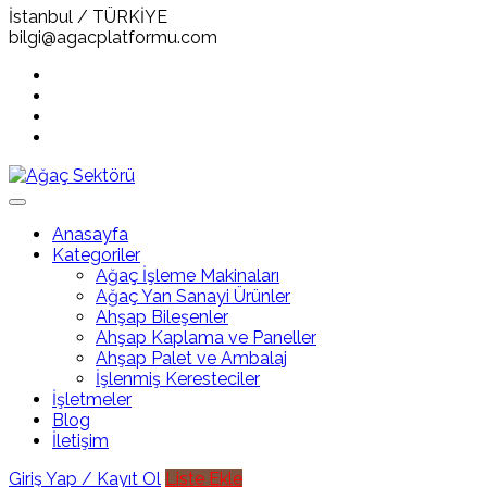
İstanbul / TÜRKİYE
bilgi@agacplatformu.com
Anasayfa
Kategoriler
Ağaç İşleme Makinaları
Ağaç Yan Sanayi Ürünler
Ahşap Bileşenler
Ahşap Kaplama ve Paneller
Ahşap Palet ve Ambalaj
İşlenmiş Keresteciler
İşletmeler
Blog
İletişim
Giriş Yap / Kayıt Ol
Liste Ekle