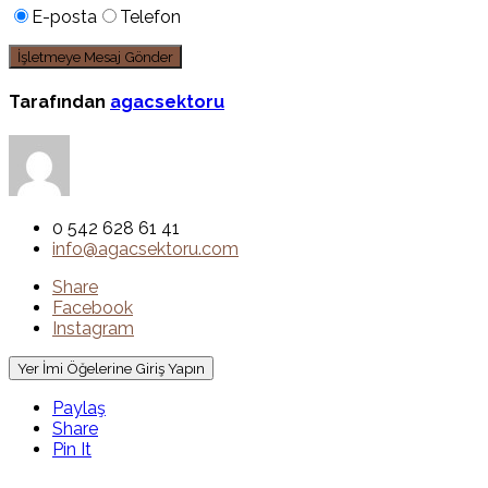
E-posta
Telefon
Tarafından
agacsektoru
0 542 628 61 41
info@agacsektoru.com
Share
Facebook
Instagram
Yer İmi Öğelerine Giriş Yapın
Paylaş
Share
Pin It