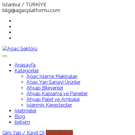
İstanbul / TÜRKİYE
bilgi@agacplatformu.com
Anasayfa
Kategoriler
Ağaç İşleme Makinaları
Ağaç Yan Sanayi Ürünler
Ahşap Bileşenler
Ahşap Kaplama ve Paneller
Ahşap Palet ve Ambalaj
İşlenmiş Keresteciler
İşletmeler
Blog
İletişim
Giriş Yap / Kayıt Ol
İşletme Ekle