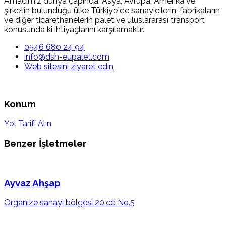
Amacımız dünya çapında, Asya, Avrupa, Amerika ve
şirketin bulunduğu ülke Türkiye`de sanayicilerin, fabrikaların
ve diğer ticarethanelerin palet ve uluslararası transport
konusunda ki ihtiyaçlarını karşılamaktır.
0546 680 24 94
info@dsh-eupalet.com
Web sitesini ziyaret edin
Konum
Yol Tarifi Alın
Benzer İşletmeler
Ayvaz Ahşap
Organize sanayi bölgesi 20.cd No.5