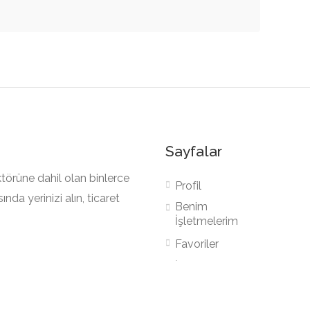
Sayfalar
törüne dahil olan binlerce
Profil
nda yerinizi alın, ticaret
Benim
İşletmelerim
Favoriler
İşletme Ekle