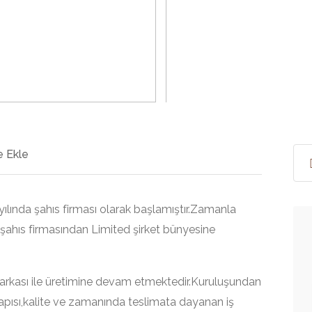
>
 Ekle
lında şahıs firması olarak başlamıştır.Zamanla
şahıs firmasından Limited şirket bünyesine
 markası ile üretimine devam etmektedir.Kuruluşundan
apısı,kalite ve zamanında teslimata dayanan iş