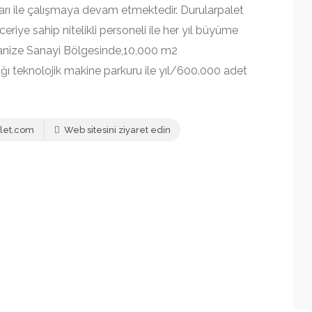
arı ile çalışmaya devam etmektedir. Durularpalet
eriye sahip nitelikli personeli ile her yıl büyüme
ganize Sanayi Bölgesinde,10,000 m2
ı teknolojik makine parkuru ile yıl/600.000 adet
let.com
Web sitesini ziyaret edin