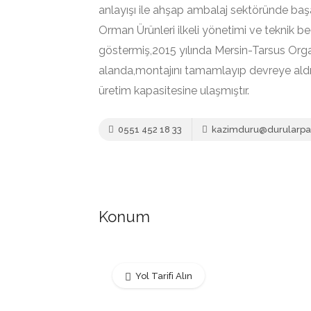
anlayışı ile ahşap ambalaj sektöründe baş
Orman Ürünleri ilkeli yönetimi ve teknik bec
göstermiş,2015 yılında Mersin-Tarsus Or
alanda,montajını tamamlayıp devreye aldığ
üretim kapasitesine ulaşmıştır.
0551 452 18 33
kazimduru@durularpa
Konum
Yol Tarifi Alın