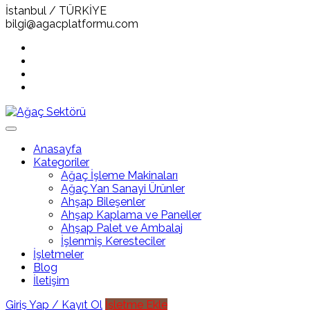
İstanbul / TÜRKİYE
bilgi@agacplatformu.com
Anasayfa
Kategoriler
Ağaç İşleme Makinaları
Ağaç Yan Sanayi Ürünler
Ahşap Bileşenler
Ahşap Kaplama ve Paneller
Ahşap Palet ve Ambalaj
İşlenmiş Keresteciler
İşletmeler
Blog
İletişim
Giriş Yap / Kayıt Ol
İşletme Ekle