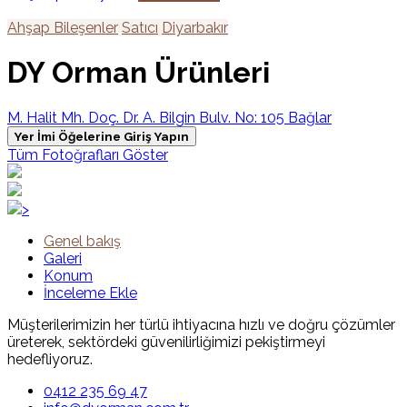
Ahşap Bileşenler
Satıcı
Diyarbakır
DY Orman Ürünleri
M. Halit Mh. Doç. Dr. A. Bilgin Bulv. No: 105 Bağlar
Yer İmi Öğelerine Giriş Yapın
Tüm Fotoğrafları Göster
>
Genel bakış
Galeri
Konum
İnceleme Ekle
Müşterilerimizin her türlü ihtiyacına hızlı ve doğru çözümler
üreterek, sektördeki güvenilirliğimizi pekiştirmeyi
hedefliyoruz.
0412 235 69 47