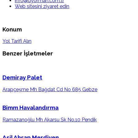
info@dyorman.com.tr
Web sitesini ziyaret edin
Konum
Yol Tarifi Alın
Benzer İşletmeler
Demiray Palet
Arapçeşme Mh Bağdat Cd No 685 Gebze
Bimm Havalandırma
Ramazanoğlu Mh Akarsu Sk No.10 Pendik
Asil Ahşap Merdiven