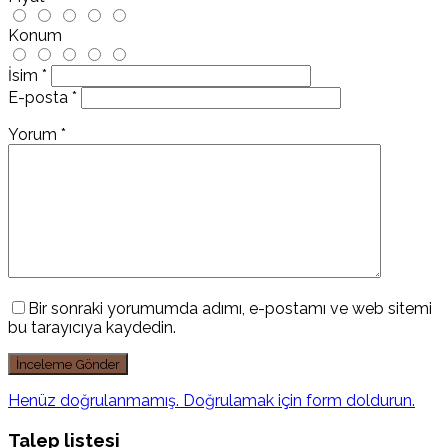
Konum
İsim
*
E-posta
*
Yorum
*
Bir sonraki yorumumda adımı, e-postamı ve web sitemi
bu tarayıcıya kaydedin.
Henüz doğrulanmamış. Doğrulamak için form doldurun.
Talep listesi