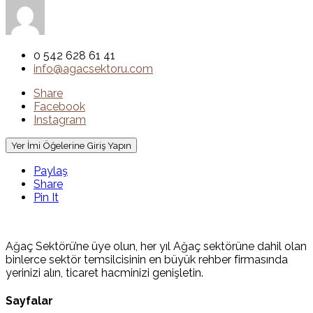
0 542 628 61 41
info@agacsektoru.com
Share
Facebook
Instagram
Yer İmi Öğelerine Giriş Yapın
Paylaş
Share
Pin It
Ağaç Sektörü’ne üye olun, her yıl Ağaç sektörüne dahil olan
binlerce sektör temsilcisinin en büyük rehber firmasında
yerinizi alın, ticaret hacminizi genişletin.
Sayfalar