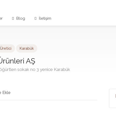
er
Blog
İletişim
Üretici
Karabük
Ürünleri AŞ
böğürtlen sokak no 3 yenice Karabük
 Ekle