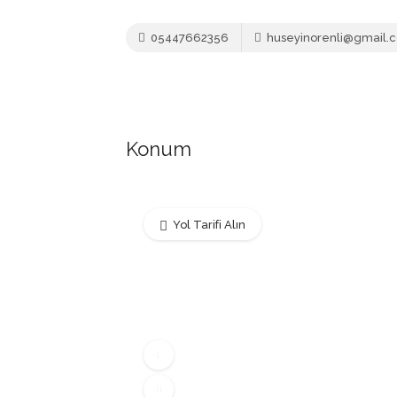
05447662356
huseyinorenli@gmail.
Konum
Yol Tarifi Alın