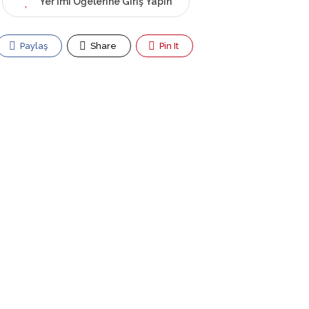
Yer İmi Öğelerine Giriş Yapın
Paylaş
Share
Pin It