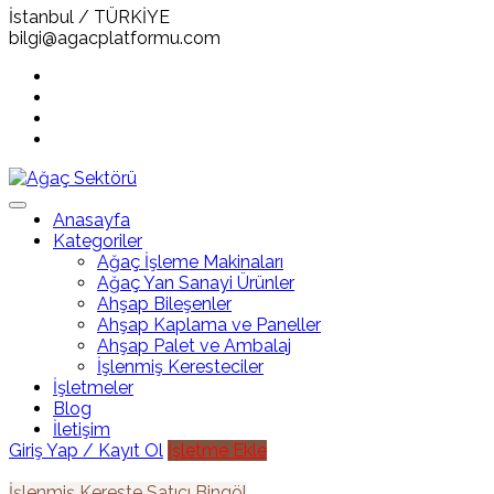
İstanbul / TÜRKİYE
bilgi@agacplatformu.com
Anasayfa
Kategoriler
Ağaç İşleme Makinaları
Ağaç Yan Sanayi Ürünler
Ahşap Bileşenler
Ahşap Kaplama ve Paneller
Ahşap Palet ve Ambalaj
İşlenmiş Keresteciler
İşletmeler
Blog
İletişim
Giriş Yap / Kayıt Ol
İşletme Ekle
İşlenmiş Kereste
Satıcı
Bingöl