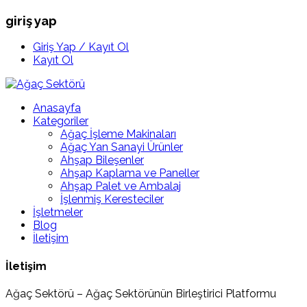
giriş yap
Giriş Yap / Kayıt Ol
Kayıt Ol
Anasayfa
Kategoriler
Ağaç İşleme Makinaları
Ağaç Yan Sanayi Ürünler
Ahşap Bileşenler
Ahşap Kaplama ve Paneller
Ahşap Palet ve Ambalaj
İşlenmiş Keresteciler
İşletmeler
Blog
İletişim
İletişim
Ağaç Sektörü – Ağaç Sektörünün Birleştirici Platformu