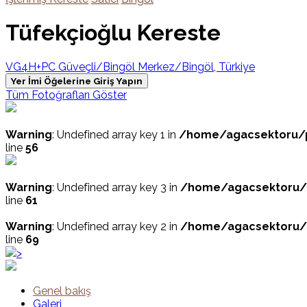
Tüfekçioğlu Kereste
VG4H+PC Güveçli/Bingöl Merkez/Bingöl, Türkiye
Yer İmi Öğelerine Giriş Yapın
Tüm Fotoğrafları Göster
Warning
: Undefined array key 1 in
/home/agacsektoru/pub
line
56
Warning
: Undefined array key 3 in
/home/agacsektoru/pu
line
61
Warning
: Undefined array key 2 in
/home/agacsektoru/pu
line
69
>
Genel bakış
Galeri