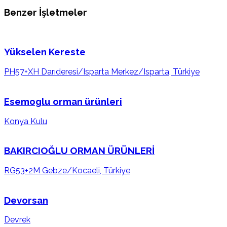
Benzer İşletmeler
Yükselen Kereste
PH57+XH Darıderesi/Isparta Merkez/Isparta, Türkiye
Esemoglu orman ürünleri
Konya Kulu
BAKIRCIOĞLU ORMAN ÜRÜNLERİ
RG53+2M Gebze/Kocaeli, Türkiye
Devorsan
Devrek