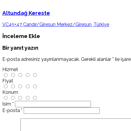
Altundağ Kereste
VC45+47 Çandır/Giresun Merkez/Giresun, Türkiye
İnceleme Ekle
Bir yanıt yazın
E-posta adresiniz yayınlanmayacak.
Gerekli alanlar
*
ile işar
Hizmet
Fiyat
Konum
İsim
*
E-posta
*