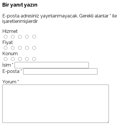
Bir yanıt yazın
E-posta adresiniz yayınlanmayacak.
Gerekli alanlar
*
ile
işaretlenmişlerdir
Hizmet
Fiyat
Konum
İsim
*
E-posta
*
Yorum
*