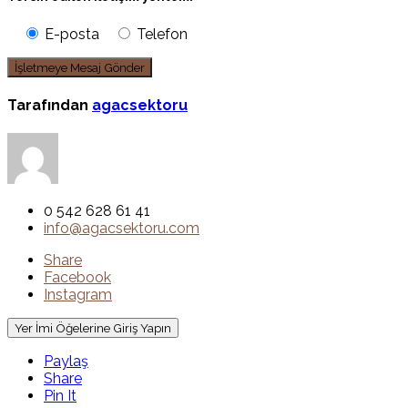
E-posta
Telefon
Tarafından
agacsektoru
0 542 628 61 41
info@agacsektoru.com
Share
Facebook
Instagram
Yer İmi Öğelerine Giriş Yapın
Paylaş
Share
Pin It