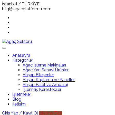
İstanbul / TÜRKİYE
bilgi@agacplatformu.com
Anasayfa
Kategoriler
Ağaç İşleme Makinaları
Ağaç Yan Sanayi Ürünler
Ahşap Bileşenler
Ahşap Kaplama ve Paneller
Ahşap Palet ve Ambalaj
İşlenmiş Keresteciler
İşletmeler
Blog
İletişim
Giriş Yap / Kayıt Ol
İşletme Ekle