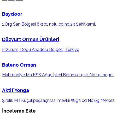
Baydoor
1.Org San Bölgesi 83101 nolu cd no.23 Şehitkamil
Düzyurt Orman Ürünleri
Erzurum, Doğu Anadolu Bölgesi, Türkiye
Baleno Orman
Mahmudiye Mh KSS Ağaç İşleri Bölümü 19.sk No.19 İnegöl
Aktif Yonga
Şıralık Mh Küçükpaşaaçması mevkii 5893 cd No.69 Merkez
İnceleme Ekle