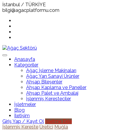
İstanbul / TÜRKİYE
bilgi@agacplatformu.com
Anasayfa
Kategoriler
Ağaç İşleme Makinaları
Ağaç Yan Sanayi Ürünler
Ahşap Bileşenler
Ahşap Kaplama ve Paneller
Ahşap Palet ve Ambalaj
İşlenmiş Keresteciler
İşletmeler
Blog
İletişim
Giriş Yap / Kayıt Ol
İşletme Ekle
İşlenmiş Kereste
Üretici
Muğla