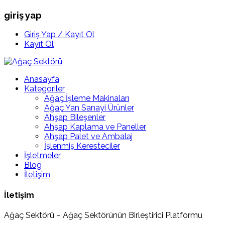
giriş yap
Giriş Yap / Kayıt Ol
Kayıt Ol
Anasayfa
Kategoriler
Ağaç İşleme Makinaları
Ağaç Yan Sanayi Ürünler
Ahşap Bileşenler
Ahşap Kaplama ve Paneller
Ahşap Palet ve Ambalaj
İşlenmiş Keresteciler
İşletmeler
Blog
İletişim
İletişim
Ağaç Sektörü – Ağaç Sektörünün Birleştirici Platformu