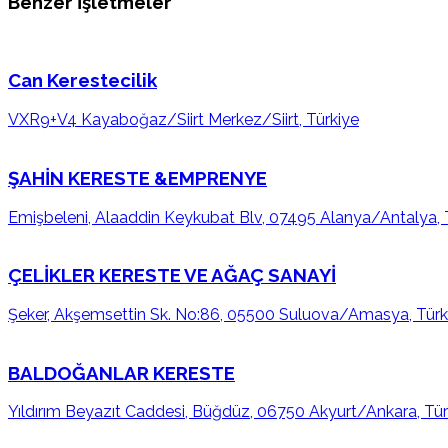
Benzer İşletmeler
Can Kerestecilik
VXR9+V4 Kayaboğaz/Siirt Merkez/Siirt, Türkiye
ŞAHİN KERESTE &EMPRENYE
Emişbeleni, Alaaddin Keykubat Blv, 07495 Alanya/Antalya, 
ÇELİKLER KERESTE VE AĞAÇ SANAYİ
Şeker, Akşemsettin Sk. No:86, 05500 Suluova/Amasya, Türk
BALDOĞANLAR KERESTE
Yıldırım Beyazıt Caddesi, Büğdüz, 06750 Akyurt/Ankara, Tür