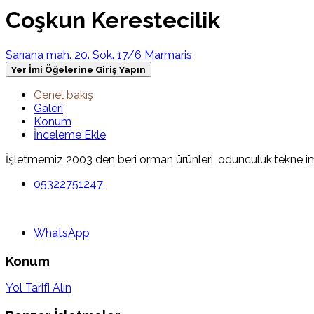
Coşkun Kerestecilik
Sarıana mah. 20. Sok. 17/6 Marmaris
Yer İmi Öğelerine Giriş Yapın
Genel bakış
Galeri
Konum
İnceleme Ekle
İşletmemiz 2003 den beri orman ürünleri, odunculuk,tekne i
05322751247
WhatsApp
Konum
Yol Tarifi Alın