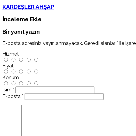
KARDEŞLER AHŞAP
İnceleme Ekle
Bir yanıt yazın
E-posta adresiniz yayınlanmayacak.
Gerekli alanlar
*
ile işar
Hizmet
Fiyat
Konum
İsim
*
E-posta
*