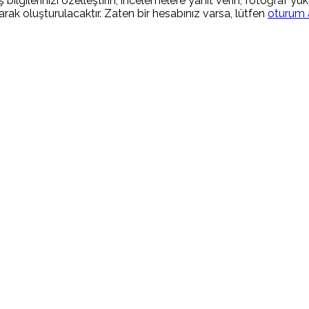
 bilgilerinizi özelleştirin, incelemelere yanıt verin, fotoğraf yü
rak oluşturulacaktır. Zaten bir hesabınız varsa, lütfen
oturum 