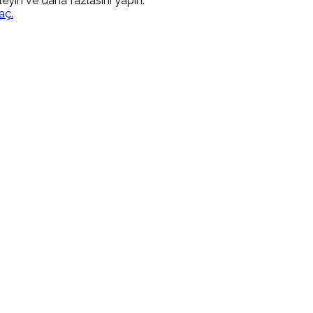
kleyin ve daha fazlasını yapın.
aç.