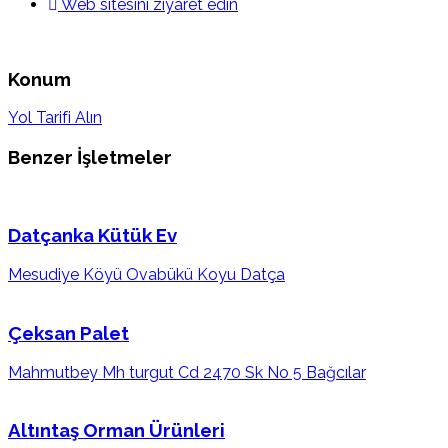
Web sitesini ziyaret edin
Konum
Yol Tarifi Alın
Benzer İşletmeler
Datçanka Kütük Ev
Mesudiye Köyü Ovabükü Koyu Datça
Çeksan Palet
Mahmutbey Mh turgut Cd 2470 Sk No 5 Bağcılar
Altıntaş Orman Ürünleri