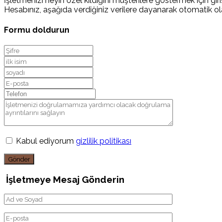
İşletmenizi neyin özel kıldığını müşterilere göstermek için giriş
Hesabınız, aşağıda verdiğiniz verilere dayanarak otomatik ola
Formu doldurun
Kabul ediyorum
gizlilik politikası
Gönder
İşletmeye Mesaj Gönderin