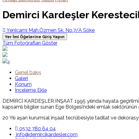
Demirci Kardeşler Kerestecil
Yenicami Mah.Özmen Sk. No.7/A Söke
Yer İmi Öğelerine Giriş Yapın
Tüm Fotoğrafları Göster
>
Genel bakış
Galeri
Konum
İnceleme Ekle
DEMİRCİ KARDEŞLER İNŞAAT 1995 yılında hayata geçirilmiştir.
kapsamlı bilgiler sunan Ege Bölgesi’ndeki emlak sektörünün gü
20 Yılı aşan kurumsal inşaat tecrübesiyle tadilat ve dekoras
0532 780 64 04
info@demircikardesler.com