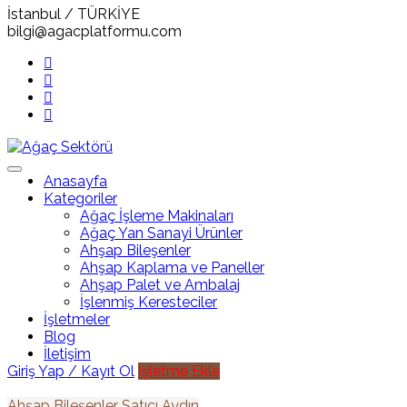
İstanbul / TÜRKİYE
bilgi@agacplatformu.com
Anasayfa
Kategoriler
Ağaç İşleme Makinaları
Ağaç Yan Sanayi Ürünler
Ahşap Bileşenler
Ahşap Kaplama ve Paneller
Ahşap Palet ve Ambalaj
İşlenmiş Keresteciler
İşletmeler
Blog
İletişim
Giriş Yap / Kayıt Ol
İşletme Ekle
Ahşap Bileşenler
Satıcı
Aydın