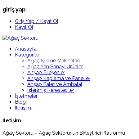
giriş yap
Giriş Yap / Kayıt Ol
Kayıt Ol
Anasayfa
Kategoriler
Ağaç İşleme Makinaları
Ağaç Yan Sanayi Ürünler
Ahşap Bileşenler
Ahşap Kaplama ve Paneller
Ahşap Palet ve Ambalaj
İşlenmiş Keresteciler
İşletmeler
Blog
İletişim
İletişim
Ağaç Sektörü – Ağaç Sektörünün Birleştirici Platformu