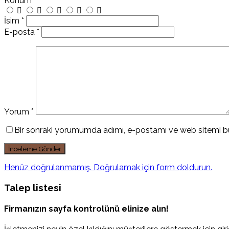
Konum
İsim
*
E-posta
*
Yorum
*
Bir sonraki yorumumda adımı, e-postamı ve web sitemi bu
Henüz doğrulanmamış. Doğrulamak için form doldurun.
Talep listesi
Firmanızın sayfa kontrolünü elinize alın!