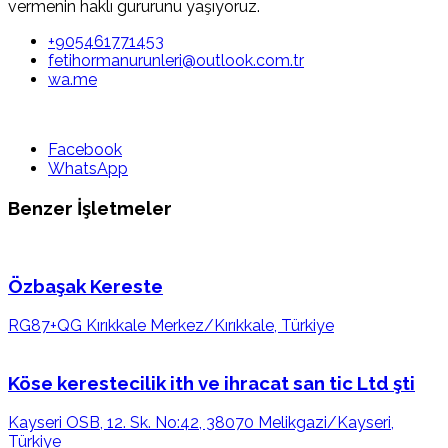
vermenin haklı gururunu yaşıyoruz.
+905461771453
fetihormanurunleri@outlook.com.tr
wa.me
Facebook
WhatsApp
Benzer İşletmeler
Özbaşak Kereste
RG87+QG Kırıkkale Merkez/Kırıkkale, Türkiye
Köse kerestecilik ith ve ihracat san tic Ltd şti
Kayseri OSB, 12. Sk. No:42, 38070 Melikgazi/Kayseri,
Türkiye