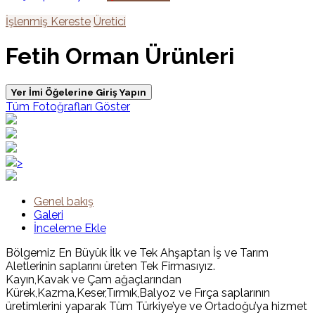
İşlenmiş Kereste
Üretici
Fetih Orman Ürünleri
Yer İmi Öğelerine Giriş Yapın
Tüm Fotoğrafları Göster
>
Genel bakış
Galeri
İnceleme Ekle
Bölgemiz En Büyük İlk ve Tek Ahşaptan İş ve Tarım
Aletlerinin saplarını üreten Tek Firmasıyız.
Kayın,Kavak ve Çam ağaçlarından
Kürek,Kazma,Keser,Tırmık,Balyoz ve Fırça saplarının
üretimlerini yaparak Tüm Türkiye’ye ve Ortadoğu’ya hizmet