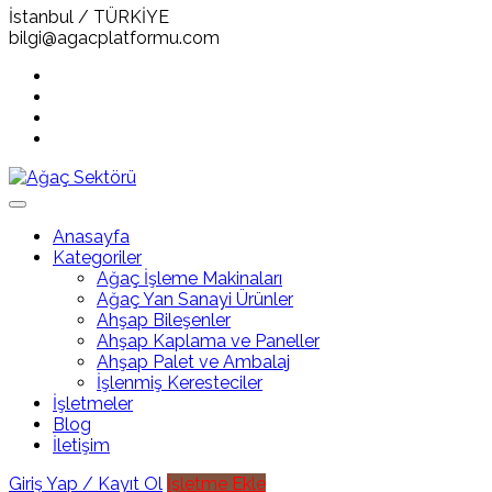
İstanbul / TÜRKİYE
bilgi@agacplatformu.com
Anasayfa
Kategoriler
Ağaç İşleme Makinaları
Ağaç Yan Sanayi Ürünler
Ahşap Bileşenler
Ahşap Kaplama ve Paneller
Ahşap Palet ve Ambalaj
İşlenmiş Keresteciler
İşletmeler
Blog
İletişim
Giriş Yap / Kayıt Ol
İşletme Ekle