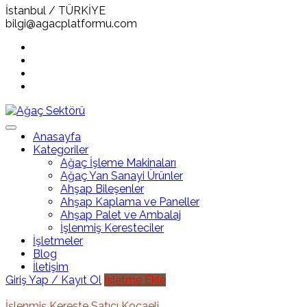
İstanbul / TÜRKİYE
bilgi@agacplatformu.com
Anasayfa
Kategoriler
Ağaç İşleme Makinaları
Ağaç Yan Sanayi Ürünler
Ahşap Bileşenler
Ahşap Kaplama ve Paneller
Ahşap Palet ve Ambalaj
İşlenmiş Keresteciler
İşletmeler
Blog
İletişim
Giriş Yap / Kayıt Ol
İşletme Ekle
İşlenmiş Kereste
Satıcı
Kocaeli