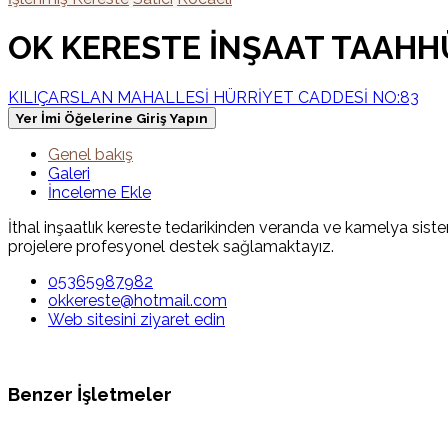
OK KERESTE İNŞAAT TAAHH
KILIÇARSLAN MAHALLESİ HÜRRİYET CADDESİ NO:83
Yer İmi Öğelerine Giriş Yapın
Genel bakış
Galeri
İnceleme Ekle
İthal inşaatlık kereste tedarikinden veranda ve kamelya sis
projelere profesyonel destek sağlamaktayız.
05365987982
okkereste@hotmail.com
Web sitesini ziyaret edin
Benzer İşletmeler