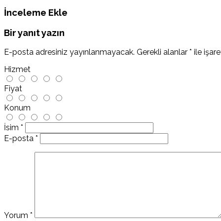
İnceleme Ekle
Bir yanıt yazın
E-posta adresiniz yayınlanmayacak.
Gerekli alanlar
*
ile işar
Hizmet
Fiyat
Konum
İsim
*
E-posta
*
Yorum
*