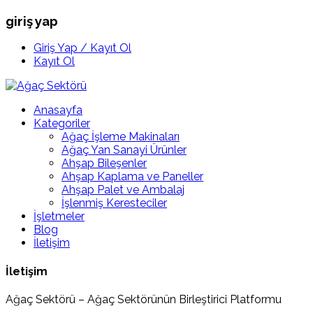
giriş yap
Giriş Yap / Kayıt Ol
Kayıt Ol
Anasayfa
Kategoriler
Ağaç İşleme Makinaları
Ağaç Yan Sanayi Ürünler
Ahşap Bileşenler
Ahşap Kaplama ve Paneller
Ahşap Palet ve Ambalaj
İşlenmiş Keresteciler
İşletmeler
Blog
İletişim
İletişim
Ağaç Sektörü – Ağaç Sektörünün Birleştirici Platformu