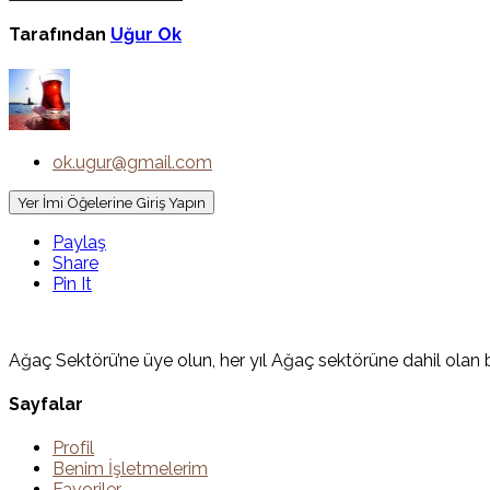
Tarafından
Uğur Ok
ok.ugur@gmail.com
Yer İmi Öğelerine Giriş Yapın
Paylaş
Share
Pin It
Ağaç Sektörü’ne üye olun, her yıl Ağaç sektörüne dahil olan bi
Sayfalar
Profil
Benim İşletmelerim
Favoriler