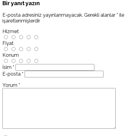
Bir yanıt yazın
E-posta adresiniz yayınlanmayacak.
Gerekli alanlar
*
ile
işaretlenmişlerdir
Hizmet
Fiyat
Konum
İsim
*
E-posta
*
Yorum
*