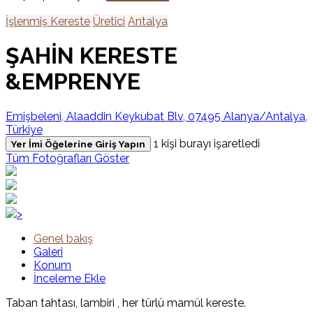
İşlenmiş Kereste
Üretici
Antalya
ŞAHİN KERESTE
&EMPRENYE
Emişbeleni, Alaaddin Keykubat Blv, 07495 Alanya/Antalya,
Türkiye
1 kişi burayı işaretledi
Yer İmi Öğelerine Giriş Yapın
Tüm Fotoğrafları Göster
>
Genel bakış
Galeri
Konum
İnceleme Ekle
Taban tahtası, lambiri , her türlü mamül kereste.