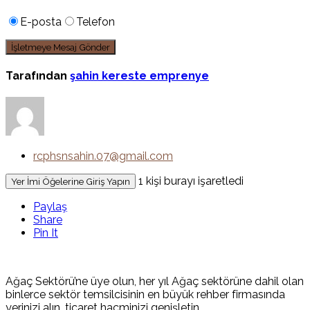
E-posta
Telefon
Tarafından
şahin kereste emprenye
rcphsnsahin.07@gmail.com
1 kişi burayı işaretledi
Yer İmi Öğelerine Giriş Yapın
Paylaş
Share
Pin It
Ağaç Sektörü’ne üye olun, her yıl Ağaç sektörüne dahil olan
binlerce sektör temsilcisinin en büyük rehber firmasında
yerinizi alın, ticaret hacminizi genişletin.