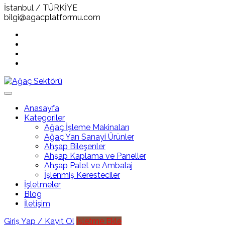
İstanbul / TÜRKİYE
bilgi@agacplatformu.com
Anasayfa
Kategoriler
Ağaç İşleme Makinaları
Ağaç Yan Sanayi Ürünler
Ahşap Bileşenler
Ahşap Kaplama ve Paneller
Ahşap Palet ve Ambalaj
İşlenmiş Keresteciler
İşletmeler
Blog
İletişim
Giriş Yap / Kayıt Ol
İşletme Ekle